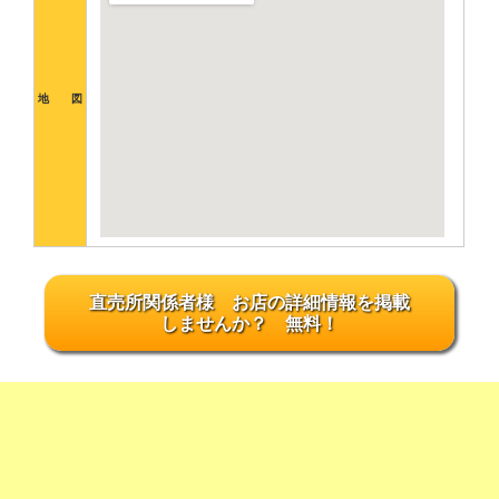
地 図
直売所関係者様 お店の詳細情報を掲載
しませんか？ 無料！