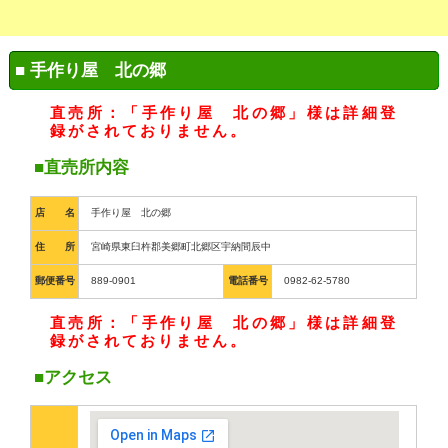
■ 手作り屋 北の郷
直売所：「手作り屋 北の郷」様は詳細登
録がされておりません。
■直売所内容
店 名
手作り屋 北の郷
住 所
宮崎県東臼杵郡美郷町北郷区宇納間辰中
郵便番号
889-0901
電話番号
0982-62-5780
直売所：「手作り屋 北の郷」様は詳細登
録がされておりません。
■アクセス