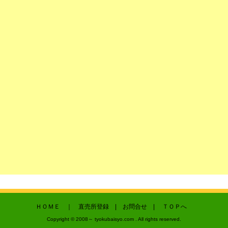
ＨＯＭＥ
｜
直売所登録
|
お問合せ
|
ＴＯＰへ
Copyright © 2008～ tyokubaisyo.com . All rights reserved.