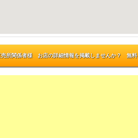
直売所関係者様 お店の詳細情報を掲載しませんか？ 無料