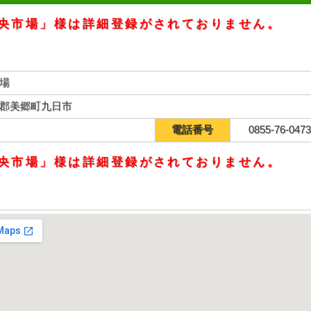
央市場」様は詳細登録がされておりません。
場
郡美郷町九日市
電話番号
0855-76-047
央市場」様は詳細登録がされておりません。