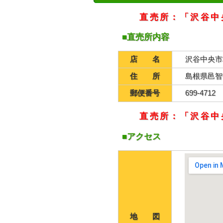
直売所：「沢谷中
■直売所内容
店 名
沢谷中央市
住 所
島根県邑智
郵便番号
699-4712
直売所：「沢谷中
■アクセス
地 図