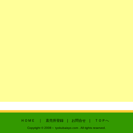
ＨＯＭＥ
｜
直売所登録
|
お問合せ
|
ＴＯＰへ
Copyright © 2008～ tyokubaisyo.com . All rights reserved.