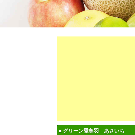
■ グリーン愛鳥羽 あさいち