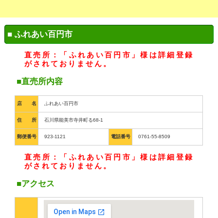
■ ふれあい百円市
直売所：「ふれあい百円市」様は詳細登録
がされておりません。
■直売所内容
店 名
ふれあい百円市
住 所
石川県能美市寺井町る68-1
郵便番号
923-1121
電話番号
0761-55-8509
直売所：「ふれあい百円市」様は詳細登録
がされておりません。
■アクセス