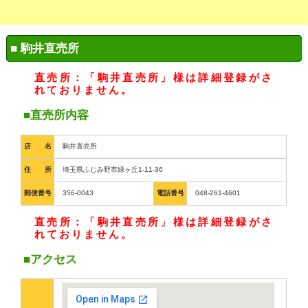
■ 駒井直売所
直売所：「駒井直売所」様は詳細登録がさ
れておりません。
■直売所内容
店 名
駒井直売所
住 所
埼玉県ふじみ野市緑ヶ丘1-11-36
郵便番号
356-0043
電話番号
048-261-4601
直売所：「駒井直売所」様は詳細登録がさ
れておりません。
■アクセス