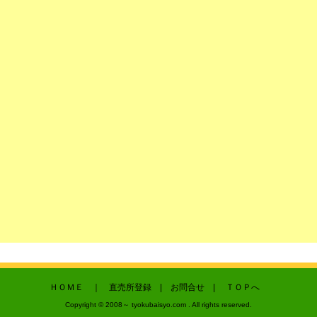
ＨＯＭＥ
｜
直売所登録
|
お問合せ
|
ＴＯＰへ
Copyright © 2008～ tyokubaisyo.com . All rights reserved.