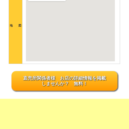
地 図
直売所関係者様 お店の詳細情報を掲載
しませんか？ 無料！