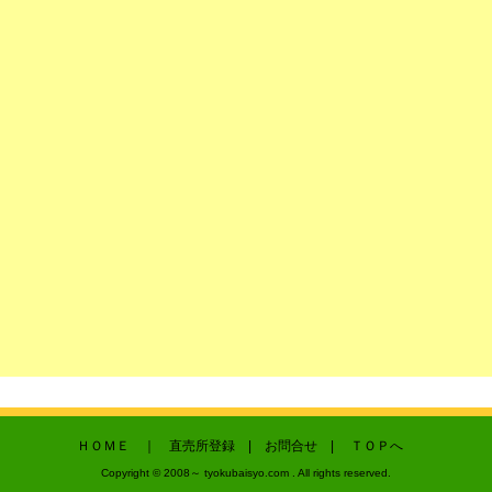
ＨＯＭＥ
｜
直売所登録
|
お問合せ
|
ＴＯＰへ
Copyright © 2008～ tyokubaisyo.com . All rights reserved.