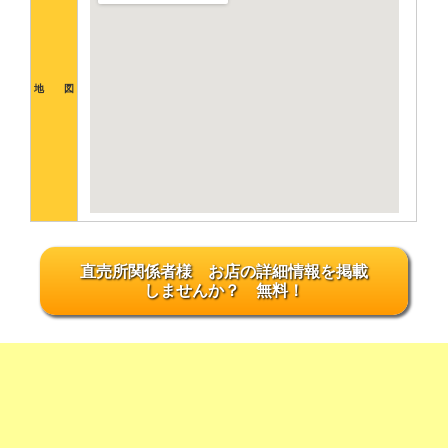
地 図
直売所関係者様 お店の詳細情報を掲載
しませんか？ 無料！