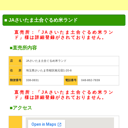
■ JAさいたま土合ぐるめ米ランド
直売所：「JAさいたま土合ぐるめ米ラン
ド」様は詳細登録がされておりません。
■直売所内容
店 名
JAさいたま土合ぐるめ米ランド
住 所
埼玉県さいたま市桜区南元宿1-20-6
郵便番号
338-0831
電話番号
048-862-7839
直売所：「JAさいたま土合ぐるめ米ラン
ド」様は詳細登録がされておりません。
■アクセス