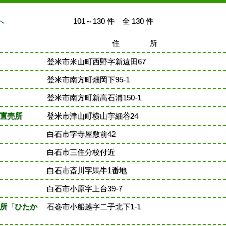
へ
101～130 件 全 130 件
住 所
登米市米山町西野字新遠田67
登米市南方町畑岡下95-1
登米市南方町新高石浦150-1
直売所
登米市津山町横山字細谷24
白石市字寺屋敷前42
白石市三住分校付近
白石市斎川字馬牛1番地
白石市小原字上台39-7
所「ひたか
石巻市小船越字二子北下1-1