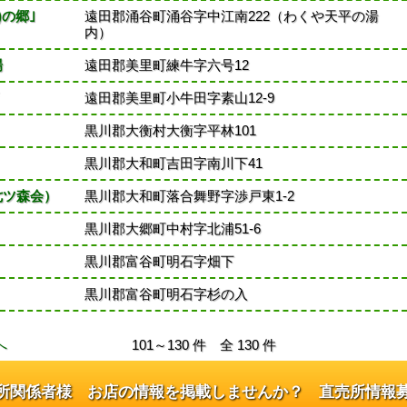
の郷｣
遠田郡涌谷町涌谷字中江南222（わくや天平の湯
内）
場
遠田郡美里町練牛字六号12
遠田郡美里町小牛田字素山12-9
黒川郡大衡村大衡字平林101
黒川郡大和町吉田字南川下41
七ツ森会）
黒川郡大和町落合舞野字渉戸東1-2
黒川郡大郷町中村字北浦51-6
黒川郡富谷町明石字畑下
黒川郡富谷町明石字杉の入
へ
101～130 件 全 130 件
所関係者様 お店の情報を掲載しませんか？ 直売所情報