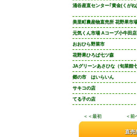
涌谷産直センター｢黄金(くがね)
美里町農産物直売所 花野果市
元気くん市場 Aコープ小牛田店
おおひら野菜市
花野果ひろば七ツ森
JAグリーンあさひな（旬菜館
郷の市 はいらいん
サキコの店
てる子の店
＜＜最初
＜前
直売