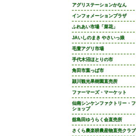
アグリステーションかなん
インフォメーションプラザ
ふれあい市場「菜花」
JAいしのまき やさいっ娘
毛萱アグリ市場
手代木沼ほとりの市
角田市葉っぱ市
頴川観光果樹園直売所
ファーマーズ・マーケット
仙南シンケンファクトリー・フ
ショップ
舘島田ゆうらく会直売所
さくら農楽耕農産物直売クラブ