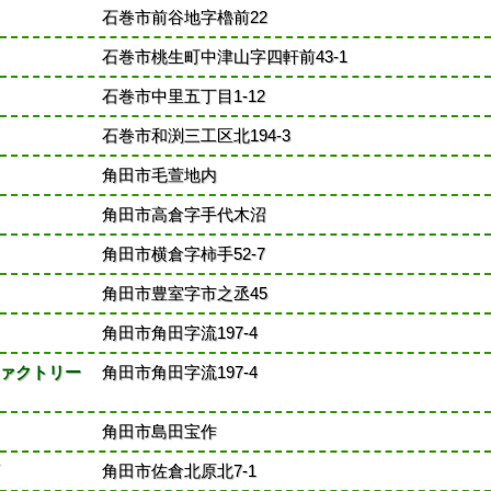
石巻市前谷地字櫓前22
石巻市桃生町中津山字四軒前43-1
石巻市中里五丁目1-12
石巻市和渕三工区北194-3
角田市毛萱地内
角田市高倉字手代木沼
角田市横倉字柿手52-7
角田市豊室字市之丞45
角田市角田字流197-4
ァクトリー
角田市角田字流197-4
角田市島田宝作
角田市佐倉北原北7-1