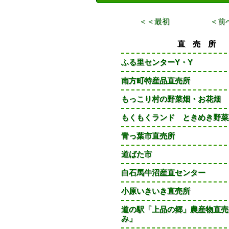
＜＜最初
＜前
直 売 所
ふる里センターY・Y
南方町特産品直売所
もっこり村の野菜畑・お花畑
もくもくランド ときめき野菜
青っ葉市直売所
道ばた市
白石馬牛沼産直センター
小原いきいき直売所
道の駅「上品の郷」農産物直売
み」