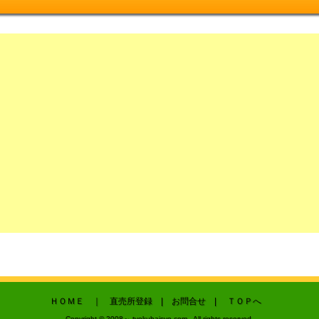
ＨＯＭＥ
｜
直売所登録
|
お問合せ
|
ＴＯＰへ
Copyright © 2008～ tyokubaisyo.com . All rights reserved.