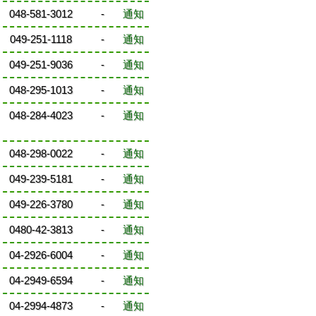
048-581-3012
-
通知
049-251-1118
-
通知
049-251-9036
-
通知
048-295-1013
-
通知
048-284-4023
-
通知
048-298-0022
-
通知
049-239-5181
-
通知
049-226-3780
-
通知
0480-42-3813
-
通知
04-2926-6004
-
通知
04-2949-6594
-
通知
04-2994-4873
-
通知