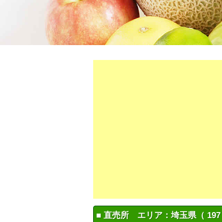
■ 直売所 エリア：埼玉県（ 197