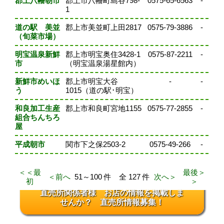
郡上八幡朝市
郡上市八幡町島谷798-
0575-65-6563
-
1
道の駅 美並
郡上市美並町上田2817
0575-79-3886
-
（旬菜市場）
明宝温泉新鮮
郡上市明宝奥住3428-1
0575-87-2211
-
市
（明宝温泉湯星館内）
新鮮市めいほ
郡上市明宝大谷
-
-
う
1015（道の駅･明宝）
和良加工生産
郡上市和良町宮地1155
0575-77-2855
-
組合ちんちろ
屋
平成朝市
関市下之保2503-2
0575-49-266
-
＜＜最
最後＞
＜前へ
51～100 件 全 127 件
次へ＞
初
＞
直売所関係者様 お店の情報を掲載しま
せんか？ 直売所情報募集！