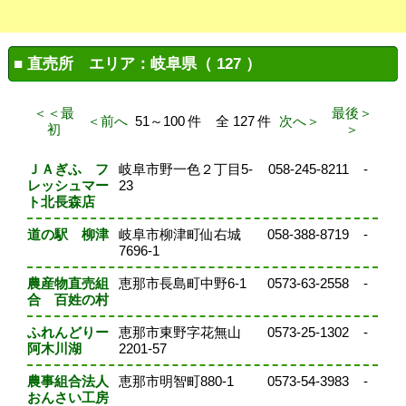
■ 直売所 エリア：岐阜県（ 127 ）
＜＜最
最後＞
＜前へ
51～100 件 全 127 件
次へ＞
初
＞
ＪＡぎふ フ
岐阜市野一色２丁目5-
058-245-8211
-
レッシュマー
23
ト北長森店
道の駅 柳津
岐阜市柳津町仙右城
058-388-8719
-
7696-1
農産物直売組
恵那市長島町中野6-1
0573-63-2558
-
合 百姓の村
ふれんどりー
恵那市東野字花無山
0573-25-1302
-
阿木川湖
2201-57
農事組合法人
恵那市明智町880-1
0573-54-3983
-
おんさい工房