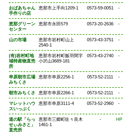
おばあちゃん
恵那市上手向1209-1
0573-59-0051
-
手作りの店
恵那グリーン
恵那市永田579
0573-20-2636
-
センター
山の市場
恵那市岩村町山上
0573-43-3751
-
2540-1
(有)岩村町地
恵那市岩村町飯羽間字
0573-43-2740
-
域特産物直売
小沢山3689-181
所
串原朝市広場
恵那市串原2256-1
0573-52-2111
-
みちくさ
朝市みちくさ
恵那市串原2266-1
0573-52-2111
-
マレットハウ
恵那市串原3111-4
0573-52-2960
-
スいっぷく
道の駅「らっ
恵那市三郷町佐々良木
-
HP
せぃみさと」
1461-1
直売所