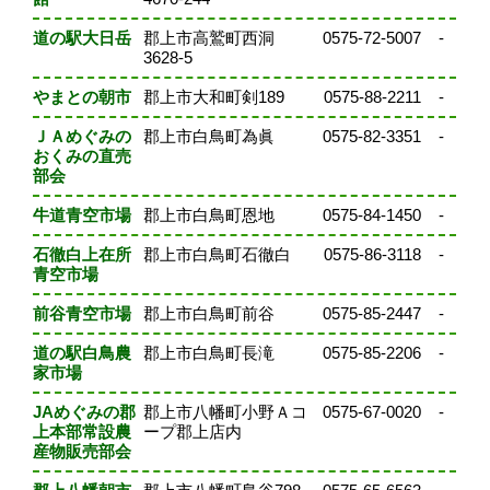
道の駅大日岳
郡上市高鷲町西洞
0575-72-5007
-
3628-5
やまとの朝市
郡上市大和町剣189
0575-88-2211
-
ＪＡめぐみの
郡上市白鳥町為眞
0575-82-3351
-
おくみの直売
部会
牛道青空市場
郡上市白鳥町恩地
0575-84-1450
-
石徹白上在所
郡上市白鳥町石徹白
0575-86-3118
-
青空市場
前谷青空市場
郡上市白鳥町前谷
0575-85-2447
-
道の駅白鳥農
郡上市白鳥町長滝
0575-85-2206
-
家市場
JAめぐみの郡
郡上市八幡町小野Ａコ
0575-67-0020
-
上本部常設農
ープ郡上店内
産物販売部会