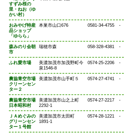
すずみ桜の
里・ねお（ゆ
かい村）
おみやげ特産
本巣市山口676
0581-34-4755
-
品ショップ
「ゆらら」
森みのり会朝
瑞穂市森
058-328-4381
-
市
ふれ愛市場
美濃加茂市加茂野町今
0574-25-2206
-
泉1546-8
農協青空市場
美濃加茂市山手町５
0574-27-4741
-
クリーンセン
ター２
農協青空市場
美濃加茂市山之上町
0574-27-2217
-
日本昭和村
2292-1
ＪＡめぐみの
美濃加茂市太田町
0574-28-1221
-
グリーンセン
1891-1
ター１号館