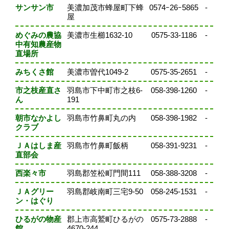
サンサン市
美濃加茂市蜂屋町下蜂
0574ｰ26ｰ5865
-
屋
めぐみの農協
美濃市生櫛1632-10
0575-33-1186
-
中有知農産物
直場所
みちくさ館
美濃市曽代1049-2
0575-35-2651
-
市之枝産直さ
羽島市下中町市之枝6-
058-398-1260
-
ん
191
朝市なかよし
羽島市竹鼻町丸の内
058-398-1982
-
クラブ
ＪＡはしま産
羽島市竹鼻町飯柄
058-391-9231
-
直部会
西楽々市
羽島郡笠松町門間111
058-388-3208
-
ＪＡグリー
羽島郡岐南町三宅9-50
058-245-1531
-
ン・はぐり
ひるがの物産
郡上市高鷲町ひるがの
0575-73-2888
-
館
4670-244