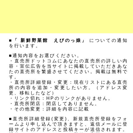
■「 新鮮野菜館 えびのっ娘」
についての通知
を行います。
■通知内容をお選びください。
・直売所ドットコムにあなたの直売所の詳しい内
容・宣伝広告を当サイトに掲載していただきあな
たの直売所を繁盛させてください。掲載は無料で
す。
・直売所詳細登録・変更：現在リストにある直売
所の内容を追加・変更したい方。（アドレス変
更、移転したなど）
・リンク切れ：HPのリンクがありません。
・直売所閉店：閉店してありません。
・その他変更：詳細を内容に記載
■直売所詳細登録(変更)、新規直売所登録をフォ
ームより申し込んで頂きますと、返信メールに登
録サイトのアドレスと投稿キーが送信されます。