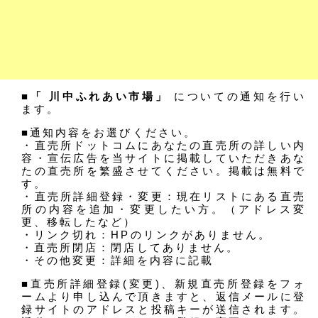
■「 川中ふれあい市場」
についての通知を行い
ます。
■通知内容をお選びください。
・直売所ドットコムにあなたの直売所の詳しい内
容・宣伝広告を当サイトに掲載していただきあな
たの直売所を繁盛させてください。掲載は無料で
す。
・直売所詳細登録・変更：現在リストにある直売
所の内容を追加・変更したい方。（アドレス変
更、移転したなど）
・リンク切れ：HPのリンクがありません。
・直売所閉店：閉店してありません。
・その他変更：詳細を内容に記載
■直売所詳細登録(変更)、新規直売所登録をフォ
ームより申し込んで頂きますと、返信メールに登
録サイトのアドレスと投稿キーが送信されます。