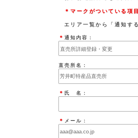
＊マークがついている項
エリア一覧から「通知す
＊
通知内容：
直売所名：
＊
氏 名：
＊
メール：