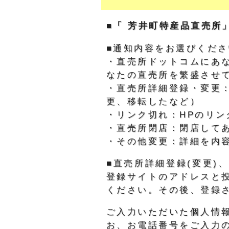
■「 芳井町特産品直売所
■通知内容をお選びくださ
・直売所ドットコムにあ
なたの直売所を繁盛させ
・直売所詳細登録・変更
更、移転したなど）
・リンク切れ：HPのリン
・直売所閉店：閉店して
・その他変更：詳細を内
■直売所詳細登録(変更
登録サイトのアドレスと
ください。その後、登録
ご入力いただいた個人情
お、お電話番号をご入力