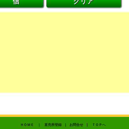
ＨＯＭＥ
｜ 直売所登録 |
お問合せ
|
ＴＯＰへ