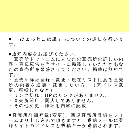
■「 ひょっとこの里」
についての通知を行いま
す。
■通知内容をお選びください。
・直売所ドットコムにあなたの直売所の詳しい内
容・宣伝広告を当サイトに掲載していただきあな
たの直売所を繁盛させてください。掲載は無料で
す。
・直売所詳細登録・変更：現在リストにある直売
所の内容を追加・変更したい方。（アドレス変
更、移転したなど）
・リンク切れ：HPのリンクがありません。
・直売所閉店：閉店してありません。
・その他変更：詳細を内容に記載
■直売所詳細登録(変更)、新規直売所登録をフォ
ームより申し込んで頂きますと、返信メールに登
録サイトのアドレスと投稿キーが送信されます。