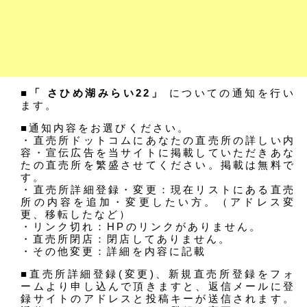
■「 さひめ湖みらい22」
についての通知を行い
ます。
■通知内容をお選びください。
・直売所ドットコムにあなたの直売所の詳しい内
容・宣伝広告を当サイトに掲載していただきあな
たの直売所を繁盛させてください。掲載は無料で
す。
・直売所詳細登録・変更：現在リストにある直売
所の内容を追加・変更したい方。（アドレス変
更、移転したなど）
・リンク切れ：HPのリンクがありません。
・直売所閉店：閉店してありません。
・その他変更：詳細を内容に記載
■直売所詳細登録(変更)、新規直売所登録をフォ
ームより申し込んで頂きますと、返信メールに登
録サイトのアドレスと投稿キーが送信されます。