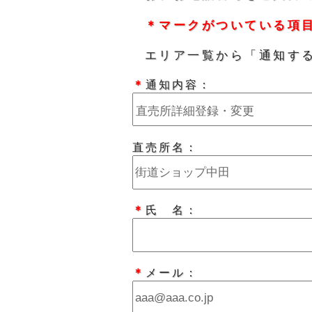
＊マークがついている項
エリア一覧から「通知す
＊
通知内容：
直売所名：
＊
氏 名：
＊
メール：