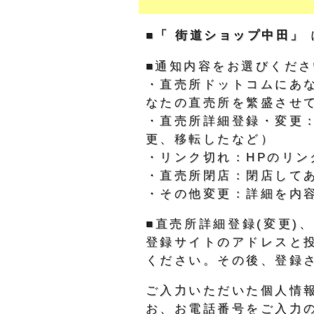
■「 街道ショップ中田」
■通知内容をお選びくださ
・直売所ドットコムにあ
なたの直売所を繁盛させ
・直売所詳細登録・変更
更、移転したなど）
・リンク切れ：HPのリン
・直売所閉店：閉店して
・その他変更：詳細を内
■直売所詳細登録(変更
登録サイトのアドレスと
ください。その後、登録
ご入力いただいた個人情
お、お電話番号をご入力