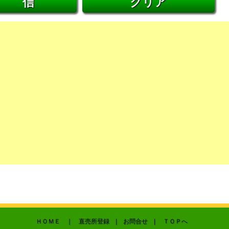
ＨＯＭＥ
｜ 直売所登録 |
お問合せ
|
ＴＯＰへ