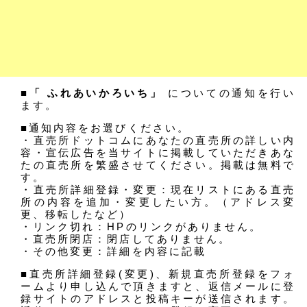
■「 ふれあいかろいち」
についての通知を行い
ます。
■通知内容をお選びください。
・直売所ドットコムにあなたの直売所の詳しい内
容・宣伝広告を当サイトに掲載していただきあな
たの直売所を繁盛させてください。掲載は無料で
す。
・直売所詳細登録・変更：現在リストにある直売
所の内容を追加・変更したい方。（アドレス変
更、移転したなど）
・リンク切れ：HPのリンクがありません。
・直売所閉店：閉店してありません。
・その他変更：詳細を内容に記載
■直売所詳細登録(変更)、新規直売所登録をフォ
ームより申し込んで頂きますと、返信メールに登
録サイトのアドレスと投稿キーが送信されます。