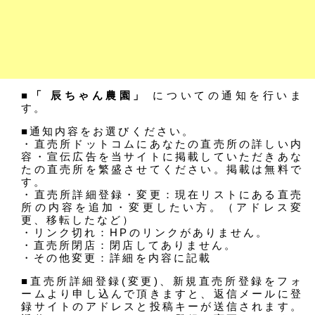
■「 辰ちゃん農園」
についての通知を行いま
す。
■通知内容をお選びください。
・直売所ドットコムにあなたの直売所の詳しい内
容・宣伝広告を当サイトに掲載していただきあな
たの直売所を繁盛させてください。掲載は無料で
す。
・直売所詳細登録・変更：現在リストにある直売
所の内容を追加・変更したい方。（アドレス変
更、移転したなど）
・リンク切れ：HPのリンクがありません。
・直売所閉店：閉店してありません。
・その他変更：詳細を内容に記載
■直売所詳細登録(変更)、新規直売所登録をフォ
ームより申し込んで頂きますと、返信メールに登
録サイトのアドレスと投稿キーが送信されます。