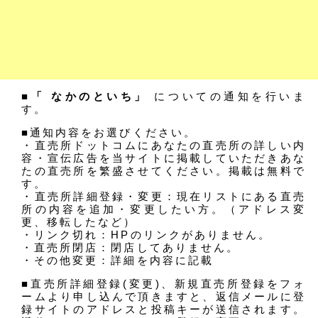
■「 なかのといち」
についての通知を行いま
す。
■通知内容をお選びください。
・直売所ドットコムにあなたの直売所の詳しい内
容・宣伝広告を当サイトに掲載していただきあな
たの直売所を繁盛させてください。掲載は無料で
す。
・直売所詳細登録・変更：現在リストにある直売
所の内容を追加・変更したい方。（アドレス変
更、移転したなど）
・リンク切れ：HPのリンクがありません。
・直売所閉店：閉店してありません。
・その他変更：詳細を内容に記載
■直売所詳細登録(変更)、新規直売所登録をフォ
ームより申し込んで頂きますと、返信メールに登
録サイトのアドレスと投稿キーが送信されます。