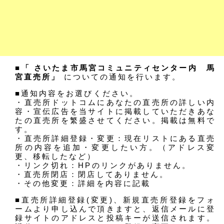
■「 さいたま市馬宮コミュニティセンター内 馬
宮直売所」
についての通知を行います。
■通知内容をお選びください。
・直売所ドットコムにあなたの直売所の詳しい内
容・宣伝広告を当サイトに掲載していただきあな
たの直売所を繁盛させてください。掲載は無料で
す。
・直売所詳細登録・変更：現在リストにある直売
所の内容を追加・変更したい方。（アドレス変
更、移転したなど）
・リンク切れ：HPのリンクがありません。
・直売所閉店：閉店してありません。
・その他変更：詳細を内容に記載
■直売所詳細登録(変更)、新規直売所登録をフォ
ームより申し込んで頂きますと、返信メールに登
録サイトのアドレスと投稿キーが送信されます。